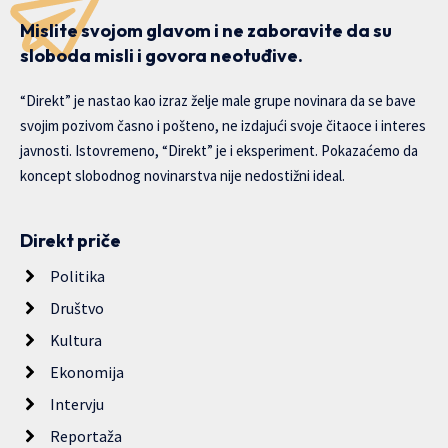
Mislite svojom glavom i ne zaboravite da su
sloboda misli i govora neotuđive.
“Direkt” je nastao kao izraz želje male grupe novinara da se bave
svojim pozivom časno i pošteno, ne izdajući svoje čitaoce i interes
javnosti. Istovremeno, “Direkt” je i eksperiment. Pokazaćemo da
koncept slobodnog novinarstva nije nedostižni ideal.
Direkt priče
Politika
Društvo
Kultura
Ekonomija
Intervju
Reportaža