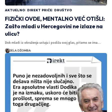
AKTUELNO
DIREKT PRIČE
DRUŠTVO
FIZIČKI OVDE, MENTALNO VEĆ OTIŠLI:
Zašto mladi u Hercegovini ne izlaze na
ulicu?
Dok mladi iz okruženja ustaju i podižu svoj glas, pitamo se ima…
JELA DŽOMBA