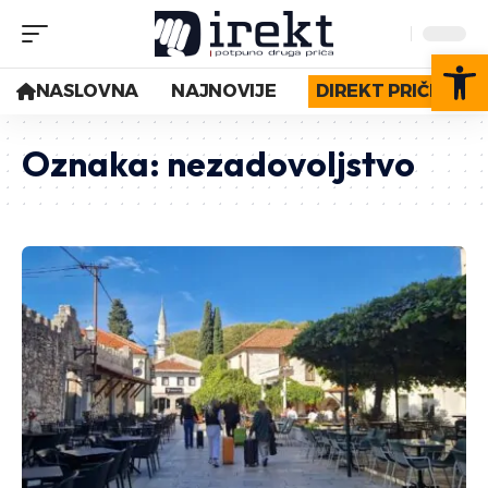
Op
NASLOVNA
NAJNOVIJE
DIREKT PRIČE
Oznaka:
nezadovoljstvo