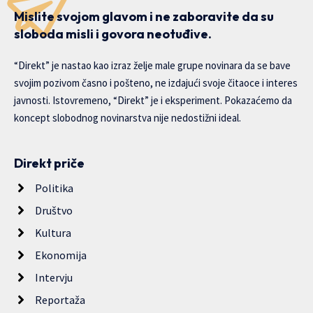
Mislite svojom glavom i ne zaboravite da su
sloboda misli i govora neotuđive.
“Direkt” je nastao kao izraz želje male grupe novinara da se bave
svojim pozivom časno i pošteno, ne izdajući svoje čitaoce i interes
javnosti. Istovremeno, “Direkt” je i eksperiment. Pokazaćemo da
koncept slobodnog novinarstva nije nedostižni ideal.
Direkt priče
Politika
Društvo
Kultura
Ekonomija
Intervju
Reportaža