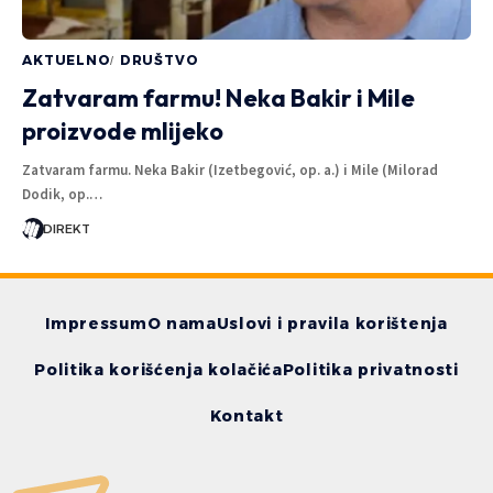
AKTUELNO
DRUŠTVO
Zatvaram farmu! Neka Bakir i Mile
proizvode mlijeko
Zatvaram farmu. Neka Bakir (Izetbegović, op. a.) i Mile (Milorad
Dodik, op.…
DIREKT
Impressum
O nama
Uslovi i pravila korištenja
Politika korišćenja kolačića
Politika privatnosti
Kontakt