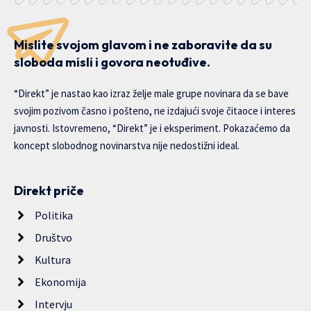
Mislite svojom glavom i ne zaboravite da su
sloboda misli i govora neotuđive.
“Direkt” je nastao kao izraz želje male grupe novinara da se bave
svojim pozivom časno i pošteno, ne izdajući svoje čitaoce i interes
javnosti. Istovremeno, “Direkt” je i eksperiment. Pokazaćemo da
koncept slobodnog novinarstva nije nedostižni ideal.
Direkt priče
Politika
Društvo
Kultura
Ekonomija
Intervju