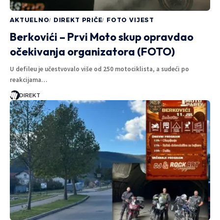
AKTUELNO
DIREKT PRIČE
FOTO VIJEST
Berkovići – Prvi Moto skup opravdao
očekivanja organizatora (FOTO)
U defileu je učestvovalo više od 250 motociklista, a sudeći po
reakcijama…
DIREKT