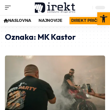
Op
NASLOVNA
NAJNOVIJE
DIREKT PRIČE
Oznaka:
MK Kastor