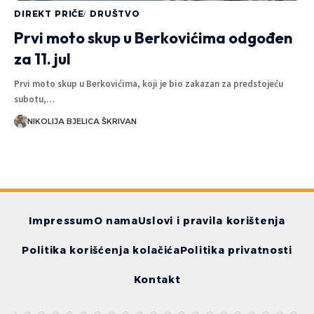
DIREKT PRIČE
DRUŠTVO
Prvi moto skup u Berkovićima odgođen
za 11. jul
Prvi moto skup u Berkovićima, koji je bio zakazan za predstojeću
subotu,…
NIKOLIJA BJELICA ŠKRIVAN
Impressum
O nama
Uslovi i pravila korištenja
Politika korišćenja kolačića
Politika privatnosti
Kontakt