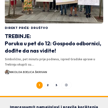
DIREKT PRIČE
DRUŠTVO
TREBINJE:
Poruka u pet do 12: Gospodo odbornici,
dođite da nas vidite!
Simbolično, pet minuta prije podneva, ispred Gradske uprave u
Trebinju okupili su…
NIKOLIJA BJELICA ŠKRIVAN
1
2
3
Impressum
O nama
Uslovi i pravila korištenja