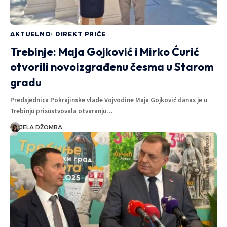
AKTUELNO
DIREKT PRIČE
Trebinje: Maja Gojković i Mirko Ćurić
otvorili novoizgrađenu česma u Starom
gradu
Predsjednica Pokrajinske vlade Vojvodine Maja Gojković danas je u
Trebinju prisustvovala otvaranju…
JELA DŽOMBA