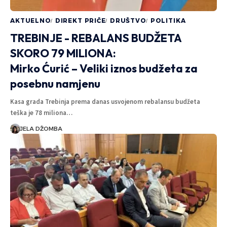
AKTUELNO
DIREKT PRIČE
DRUŠTVO
POLITIKA
TREBINJE - REBALANS BUDŽETA
SKORO 79 MILIONA:
Mirko Ćurić – Veliki iznos budžeta za
posebnu namjenu
Kasa grada Trebinja prema danas usvojenom rebalansu budžeta
teška je 78 miliona…
JELA DŽOMBA