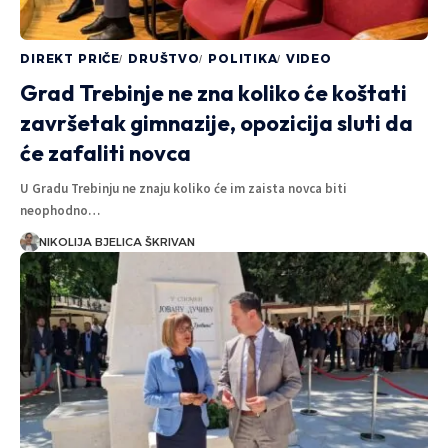
DIREKT PRIČE
DRUŠTVO
POLITIKA
VIDEO
Grad Trebinje ne zna koliko će koštati
završetak gimnazije, opozicija sluti da
će zafaliti novca
U Gradu Trebinju ne znaju koliko će im zaista novca biti
neophodno…
NIKOLIJA BJELICA ŠKRIVAN