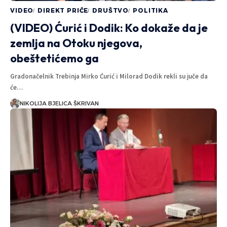
VIDEO
DIREKT PRIČE
DRUŠTVO
POLITIKA
(VIDEO) Ćurić i Dodik: Ko dokaže da je
zemlja na Otoku njegova,
obeštetićemo ga
Gradonačelnik Trebinja Mirko Ćurić i Milorad Dodik rekli su juče da
će…
NIKOLIJA BJELICA ŠKRIVAN