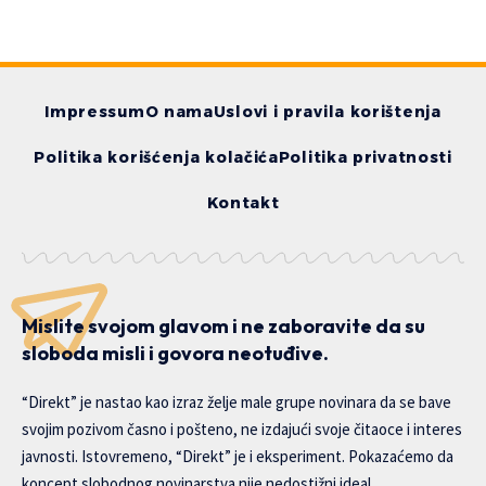
Impressum
O nama
Uslovi i pravila korištenja
Politika korišćenja kolačića
Politika privatnosti
Kontakt
Mislite svojom glavom i ne zaboravite da su
sloboda misli i govora neotuđive.
“Direkt” je nastao kao izraz želje male grupe novinara da se bave
svojim pozivom časno i pošteno, ne izdajući svoje čitaoce i interes
javnosti. Istovremeno, “Direkt” je i eksperiment. Pokazaćemo da
koncept slobodnog novinarstva nije nedostižni ideal.