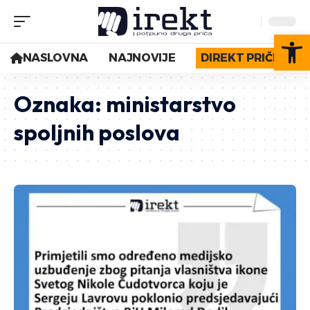
Op
NASLOVNA
NAJNOVIJE
DIREKT PRIČE
Oznaka:
ministarstvo
spoljnih poslova