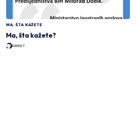
MA, ŠTA KAŽETE
Ma, šta kažete?
DIREKT