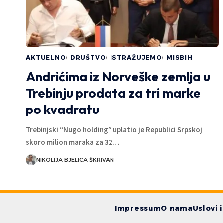
AKTUELNO
DRUŠTVO
ISTRAŽUJEMO
MISBIH
Andrićima iz Norveške zemlja u
Trebinju prodata za tri marke
po kvadratu
Trebinjski “Nugo holding” uplatio je Republici Srpskoj
skoro milion maraka za 32…
NIKOLIJA BJELICA ŠKRIVAN
Impressum
O nama
Uslovi 