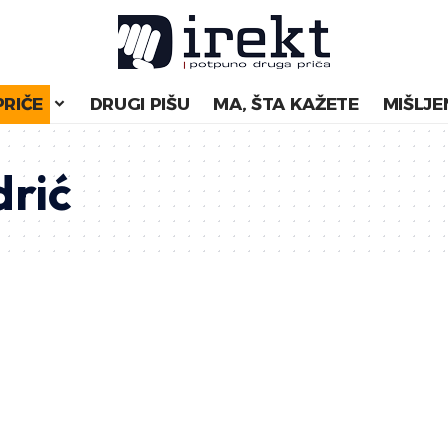
PRIČE
DRUGI PIŠU
MA, ŠTA KAŽETE
MIŠLJE
drić