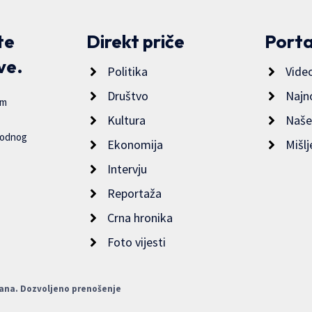
te
Direkt priče
Porta
ve.
Politika
Vide
Društvo
Najn
im
Kultura
Naše
bodnog
Ekonomija
Mišlj
Intervju
Reportaža
Crna hronika
Foto vijesti
žana. Dozvoljeno prenošenje