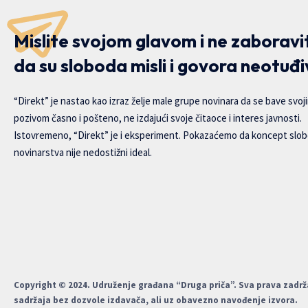
Mislite svojom glavom i ne zaboravi
da su sloboda misli i govora neotuđi
“Direkt” je nastao kao izraz želje male grupe novinara da se bave svoj
pozivom časno i pošteno, ne izdajući svoje čitaoce i interes javnosti.
Istovremeno, “Direkt” je i eksperiment. Pokazaćemo da koncept slo
novinarstva nije nedostižni ideal.
Copyright © 2024. Udruženje građana “Druga priča”. Sva prava zadr
sadržaja bez dozvole izdavača, ali uz obavezno navođenje izvora.