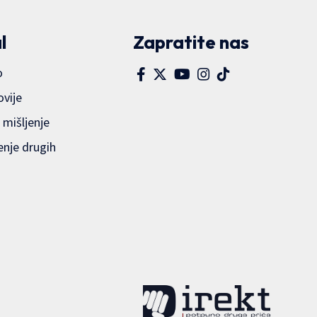
l
Zapratite nas
o
ovije
 mišljenje
enje drugih