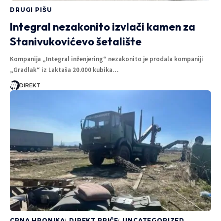
DRUGI PIŠU
Integral nezakonito izvlači kamen za
Stanivukovićevo šetalište
Kompanija „Integral inženjering“ nezakonito je prodala kompaniji
„Gradlak“ iz Laktaša 20.000 kubika…
DIREKT
CRNA HRONIKA
DIREKT PRIČE
UNCATEGORIZED