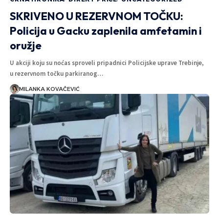
SKRIVENO U REZERVNOM TOČKU:
Policija u Gacku zaplenila amfetamin i
oružje
U akciji koju su noćas sproveli pripadnici Policijske uprave Trebinje,
u rezervnom točku parkiranog…
MILANKA KOVAČEVIĆ