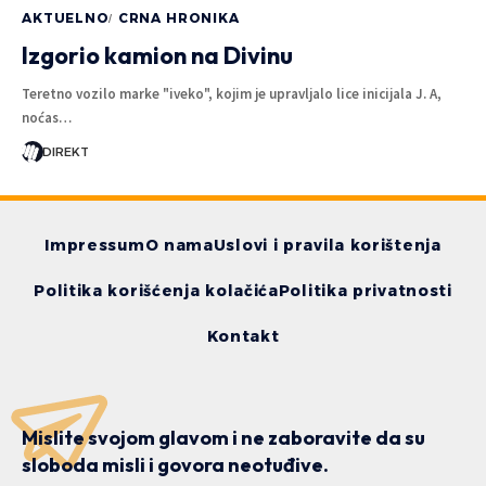
AKTUELNO
CRNA HRONIKA
Izgorio kamion na Divinu
Teretno vozilo marke "iveko", kojim je upravljalo lice inicijala J. A,
noćas…
DIREKT
Impressum
O nama
Uslovi i pravila korištenja
Politika korišćenja kolačića
Politika privatnosti
Kontakt
Mislite svojom glavom i ne zaboravite da su
sloboda misli i govora neotuđive.