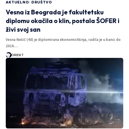
AKTUELNO
DRUŠTVO
Vesna iz Beograda je fakultetsku
diplomu okačila o klin, postala ŠOFER i
živi svoj san
Vesna Nešič (48) je diplomirana ekonomistkinja, radila je u banci do
2016.…
DIREKT