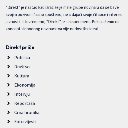
“Direkt” je nastao kao izraz želje male grupe novinara da se bave
svojim pozivom časno i pošteno, ne izdajući svoje čitaoce i interes
javnosti. Istovremeno, “Direkt” je i eksperiment. Pokazaćemo da
koncept slobodnog novinarstva nije nedostižni ideal.
Direkt priče
Politika
Društvo
Kultura
Ekonomija
Intervju
Reportaža
Crna hronika
Foto vijesti