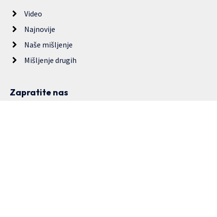
Video
Najnovije
Naše mišljenje
Mišljenje drugih
Zapratite nas
Copyright © 2024. Udruženje građana “Druga priča”. Sva prava
zadržana. Dozvoljeno prenošenje sadržaja bez dozvole izdavača,
ali uz obavezno navođenje izvora.