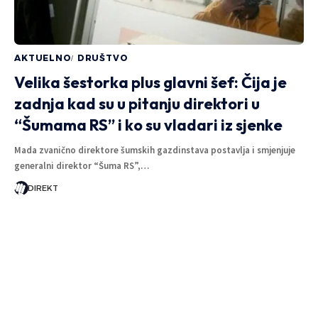
AKTUELNO
DRUŠTVO
Velika šestorka plus glavni šef: Čija je
zadnja kad su u pitanju direktori u
“Šumama RS” i ko su vladari iz sjenke
Mada zvanično direktore šumskih gazdinstava postavlja i smjenjuje
generalni direktor “Šuma RS”,…
DIREKT