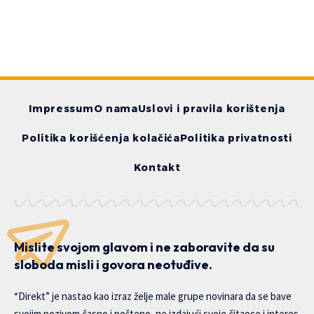
Impressum
O nama
Uslovi i pravila korištenja
Politika korišćenja kolačića
Politika privatnosti
Kontakt
Mislite svojom glavom i ne zaboravite da su
sloboda misli i govora neotuđive.
“Direkt” je nastao kao izraz želje male grupe novinara da se bave
svojim pozivom časno i pošteno, ne izdajući svoje čitaoce i interes