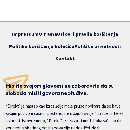
Impressum
O nama
Uslovi i pravila korištenja
Politika korišćenja kolačića
Politika privatnosti
Kontakt
Mislite svojom glavom i ne zaboravite da su
sloboda misli i govora neotuđive.
“Direkt” je nastao kao izraz želje male grupe novinara da se bave
svojim pozivom časno i pošteno, ne izdajući svoje čitaoce i interes
javnosti. Istovremeno, “Direkt” je i eksperiment. Pokazaćemo da
koncept slobodnog novinarstva nije nedostižni ideal.