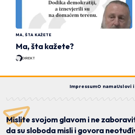
MA, ŠTA KAŽETE
Ma, šta kažete?
DIREKT
Impressum
O nama
Uslovi 
Mislite svojom glavom i ne zaboravi
da su sloboda misli i govora neotuđi