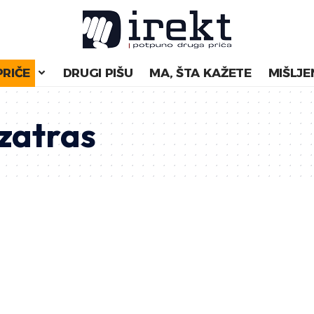
PRIČE
DRUGI PIŠU
MA, ŠTA KAŽETE
MIŠLJE
zatras