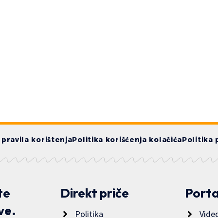
i pravila korištenja
Politika korišćenja kolačića
Politika 
te
Direkt priče
Porta
ve.
Politika
Vide