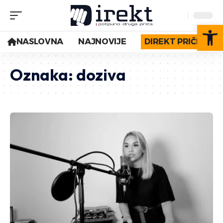
Op
NASLOVNA
NAJNOVIJE
DIREKT PRIČE
Oznaka:
doziva