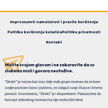
Impressum
O nama
Uslovi i pravila korištenja
Politika korišćenja kolačića
Politika privatnosti
Kontakt
Mislite svojom glavom i ne zaboravite da su
sloboda misli i govora neotuđive.
“Direkt” je nastao kao izraz želje male grupe novinara da se bave
svojim pozivom časno i pošteno, ne izdajući svoje čitaoce i interes
javnosti. Istovremeno, “Direkt” je i eksperiment. Pokazaćemo da
koncept slobodnog novinarstva nije nedostižni ideal.