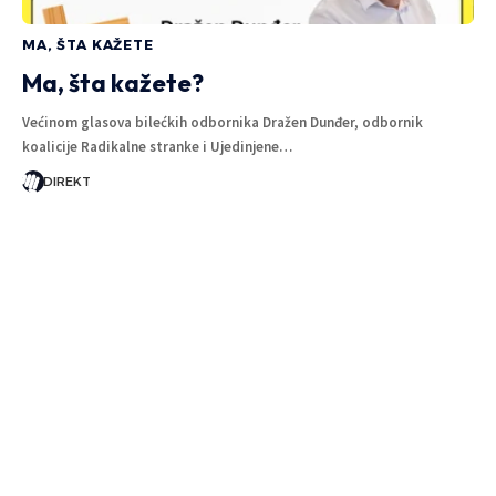
MA, ŠTA KAŽETE
Ma, šta kažete?
Većinom glasova bilećkih odbornika Dražen Dunđer, odbornik
koalicije Radikalne stranke i Ujedinjene…
DIREKT