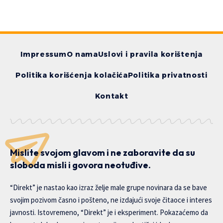
Impressum
O nama
Uslovi i pravila korištenja
Politika korišćenja kolačića
Politika privatnosti
Kontakt
Mislite svojom glavom i ne zaboravite da su
sloboda misli i govora neotuđive.
“Direkt” je nastao kao izraz želje male grupe novinara da se bave
svojim pozivom časno i pošteno, ne izdajući svoje čitaoce i interes
javnosti. Istovremeno, “Direkt” je i eksperiment. Pokazaćemo da