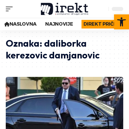
Op
NASLOVNA
NAJNOVIJE
DIREKT PRIČE
Oznaka:
daliborka
kerezovic damjanovic