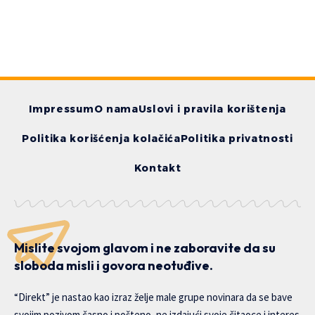
Impressum
O nama
Uslovi i pravila korištenja
Politika korišćenja kolačića
Politika privatnosti
Kontakt
Mislite svojom glavom i ne zaboravite da su
sloboda misli i govora neotuđive.
“Direkt” je nastao kao izraz želje male grupe novinara da se bave
svojim pozivom časno i pošteno, ne izdajući svoje čitaoce i interes