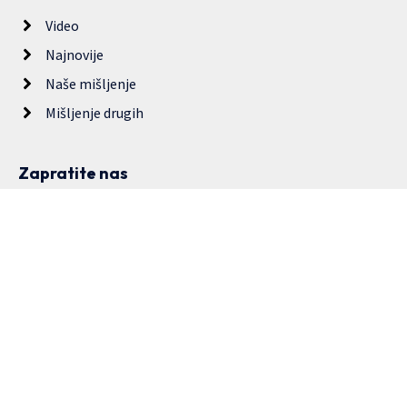
Video
Najnovije
Naše mišljenje
Mišljenje drugih
Zapratite nas
Copyright © 2024. Udruženje građana “Druga priča”. Sva prava
zadržana. Dozvoljeno prenošenje sadržaja bez dozvole izdavača,
ali uz obavezno navođenje izvora.