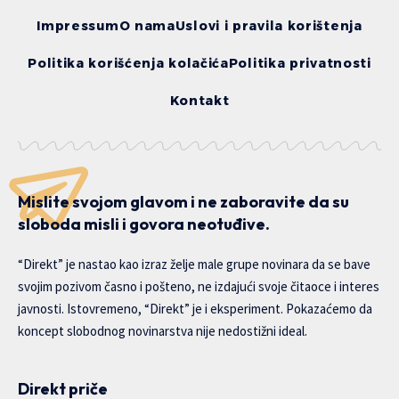
Impressum
O nama
Uslovi i pravila korištenja
Politika korišćenja kolačića
Politika privatnosti
Kontakt
Mislite svojom glavom i ne zaboravite da su
sloboda misli i govora neotuđive.
“Direkt” je nastao kao izraz želje male grupe novinara da se bave
svojim pozivom časno i pošteno, ne izdajući svoje čitaoce i interes
javnosti. Istovremeno, “Direkt” je i eksperiment. Pokazaćemo da
koncept slobodnog novinarstva nije nedostižni ideal.
Direkt priče