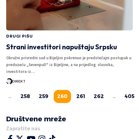
DRUGI PIŠU
Strani investitori napuštaju Srpsku
Okružni privredni sud u Bijeljini pokrenuo je predstečajni postupak u
preduzeću „Sevenpull“ iz Bijeljine, a na prijedlog vlasnika,
investitora iz…
DIREKT
…
258
259
260
261
262
…
405
Društvene mreže
Zapratite nas