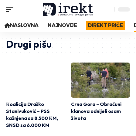
NASLOVNA
NAJNOVIJE
DIREKT PRIČE
Drugi pišu
Кoalicija Draško
Crna Gora – Obračuni
Stanivuković – PSS
klanova odnijeli osam
kažnjena sa 8.500 КM,
života
SNSD sa 6.000 KM