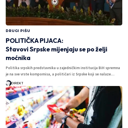
DRUGI PIŠU
POLITIČKA PIJACA:
Stavovi Srpske mijenjaju se po želji
moćnika
Politika srpskih predstavnika u zajedničkim institucija BiH spremna
je na sve vrste kompomisa, a političari iz Srpske koji se nalaze…
DIREKT