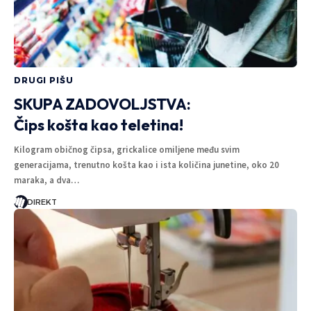
DRUGI PIŠU
SKUPA ZADOVOLJSTVA:
Čips košta kao teletina!
Kilogram običnog čipsa, grickalice omiljene među svim
generacijama, trenutno košta kao i ista količina junetine, oko 20
maraka, a dva…
DIREKT