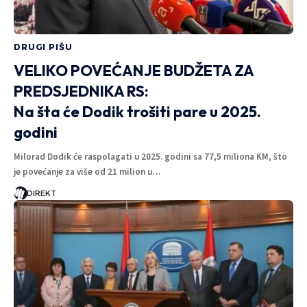
DIREKT
3 MINUTA ČITANJA
DRUGI PIŠU
VELIKO POVEĆANJE BUDŽETA ZA
PREDSJEDNIKA RS:
Na šta će Dodik trošiti pare u 2025.
godini
Milorad Dodik će raspolagati u 2025. godini sa 77,5 miliona KM, što
je povećanje za više od 21 milion u…
DIREKT