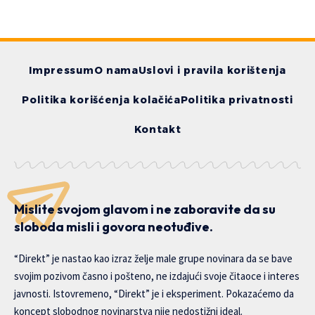
Impressum
O nama
Uslovi i pravila korištenja
Politika korišćenja kolačića
Politika privatnosti
Kontakt
Mislite svojom glavom i ne zaboravite da su
sloboda misli i govora neotuđive.
“Direkt” je nastao kao izraz želje male grupe novinara da se bave
svojim pozivom časno i pošteno, ne izdajući svoje čitaoce i interes
javnosti. Istovremeno, “Direkt” je i eksperiment. Pokazaćemo da
koncept slobodnog novinarstva nije nedostižni ideal.