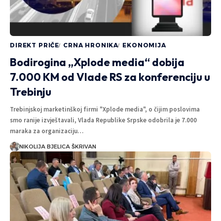
gdje je novac?
T
DIREKT
7 MINUTA ČITANJA
DIREKT PRIČE
CRNA HRONIKA
EKONOMIJA
Bodirogina „Xplode media“ dobija
7.000 KM od Vlade RS za konferenciju u
Trebinju
Trebinjskoj marketinškoj firmi "Xplode media", o čijim poslovima
smo ranije izvještavali, Vlada Republike Srpske odobrila je 7.000
maraka za organizaciju…
NIKOLIJA BJELICA ŠKRIVAN