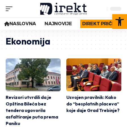
Op
NASLOVNA
NAJNOVIJE
DIREKT PRIČE
Ekonomija
Revizori utvrdili da je
Usvojen pravilnik: Kako
Opština Bileća bez
do “besplatnih placeva”
tendera ugovorila
koje daje Grad Trebinje?
asfaltiranje puta prema
Paniku