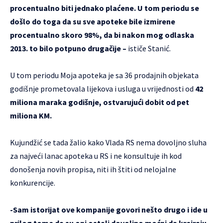
procentualno biti jednako plaćene. U tom periodu se
došlo do toga da su sve apoteke bile izmirene
procentualno skoro 98%, da bi nakon mog odlaska
2013. to bilo potpuno drugačije –
ističe Stanić.
U tom periodu Moja apoteka je sa 36 prodajnih objekata
godišnje prometovala lijekova i usluga u vrijednosti od
42
miliona maraka godišnje, ostvarujući dobit od pet
miliona KM.
Kujundžić se tada žalio kako Vlada RS nema dovoljno sluha
za najveći lanac apoteka u RS i ne konsultuje ih kod
donošenja novih propisa, niti ih štiti od nelojalne
konkurencije.
-Sam istorijat ove kompanije govori nešto drugo i ide u