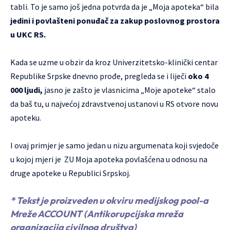
tabli. To je samo još jedna potvrda da je „Moja apoteka“ bila
jedini i povlašteni ponuđač za zakup poslovnog prostora
u UKC RS.
Kada se uzme u obzir da kroz Univerzitetsko-klinički centar
Republike Srpske dnevno prođe, pregleda se i liječi
oko 4
000 ljudi,
jasno je zašto je vlasnicima „Moje apoteke“ stalo
da baš tu, u najvećoj zdravstvenoj ustanovi u RS otvore novu
apoteku.
I ovaj primjer je samo jedan u nizu argumenata koji svjedoče
u kojoj mjeri je ZU Moja apoteka povlašćena u odnosu na
druge apoteke u Republici Srpskoj.
* Tekst je proizveden u okviru medijskog pool-a
Mreže ACCOUNT (Antikorupcijska mreža
organizacija civilnog društva)