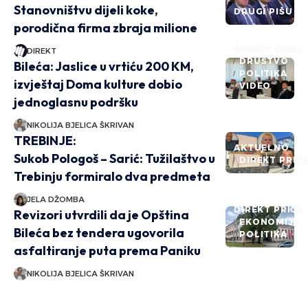
Stanovništvu dijeli koke,
DRUGI PIŠU
porodična firma zbraja milione
DIREKT PRIČE
DIREKT
DRUŠTVO
Bileća: Jaslice u vrtiću 200 KM,
POLITIKA
izvještaj Doma kulture dobio
VIDEO
jednoglasnu podršku
NIKOLIJA BJELICA ŠKRIVAN
TREBINJE:
AKTUELNO
Sukob Pologoš – Sarić: Tužilaštvo u
DIREKT PRIČ
Trebinju formiralo dva predmeta
JELA DŽOMBA
DIREKT PRIČE
Revizori utvrdili da je Opština
EKONOMIJA
Bileća bez tendera ugovorila
POLITIKA
asfaltiranje puta prema Paniku
NIKOLIJA BJELICA ŠKRIVAN