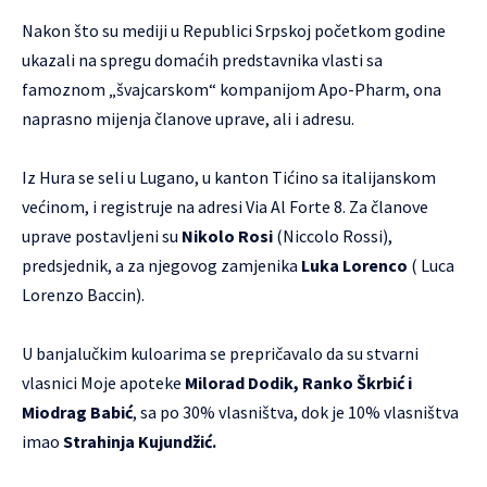
Nakon što su mediji u Republici Srpskoj početkom godine
ukazali na spregu domaćih predstavnika vlasti sa
famoznom „švajcarskom“ kompanijom Apo-Pharm, ona
naprasno mijenja članove uprave, ali i adresu.
Iz Hura se seli u Lugano, u kanton Tićino sa italijanskom
većinom, i registruje na adresi Via Al Forte 8. Za članove
uprave postavljeni su
Nikolo Rosi
(Niccolo Rossi),
predsjednik, a za njegovog zamjenika
Luka Lorenco
( Luca
Lorenzo Baccin).
U banjalučkim kuloarima se prepričavalo da su stvarni
vlasnici Moje apoteke
Milorad Dodik, Ranko Škrbić i
Miodrag Babić
, sa po 30% vlasništva, dok je 10% vlasništva
imao
Strahinja Kujundžić.