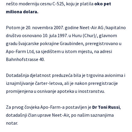
nešto moderniju cesnu C-525, koju je platila
oko pet
miliona dolara.
Potom je 20. novembra 2007. godine Neet-Air AG /kapitalno
društvo osnovano 10. jula 1997. u Huru (Chur)/, glavnom
gradu švajcarske pokrajine Graubinden, preregistrovano u
Apo-Farm Ltd, sa sjedištem u istom mjestu, na adresi
Bahnhofstrasse 40.
Dotadašnja djelatnost preduzeća bila je trgovina avionima i
iznajmljivanje čarter-letova, ali je nakon preregistracije
promijenjena u osnivanje apoteka u inostranstvu.
Za prvog čovjeka Apo-Farm-a postavljen je
Dr Toni Russi
,
dotadašnji član uprave Neet-Air, po našim saznanjima
notar.