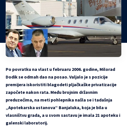
Po povratku na vlast u februaru 2006. godine, Milorad
Dodik se odmah dao na posao. Valjalo je s pozicije
premijera iskoristiti blagodeti pljačkaške privatizacije
započete nakon rata. Među brojnim državnim
preduzećima, na meti pohlepnika našla se i tadašnja
„Apotekarska ustanova“ Banjaluka, koja je bila u
vlasništvu grada, a u svom sastavu je imala 21 apoteku i
galenski laboratorij.