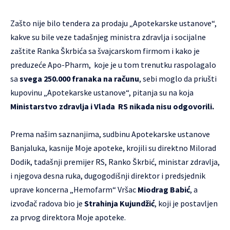
Zašto nije bilo tendera za prodaju „Apotekarske ustanove“,
kakve su bile veze tadašnjeg ministra zdravlja i socijalne
zaštite Ranka Škrbića sa švajcarskom firmom i kako je
preduzeće Apo-Pharm, koje je u tom trenutku raspolagalo
sa
svega 250.000 franaka na računu
, sebi moglo da priušti
kupovinu „Apotekarske ustanove“, pitanja su na koja
Ministarstvo zdravlja i Vlada RS nikada nisu odgovorili.
Prema našim saznanjima, sudbinu Apotekarske ustanove
Banjaluka, kasnije Moje apoteke, krojili su direktno Milorad
Dodik, tadašnji premijer RS, Ranko Škrbić, ministar zdravlja,
i njegova desna ruka, dugogodišnji direktor i predsjednik
uprave koncerna „Hemofarm“ Vršac
Miodrag Babić
, a
izvođač radova bio je
Strahinja Kujundžić
, koji je postavljen
za prvog direktora Moje apoteke.