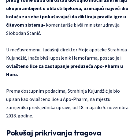
prilog tome da su oni ostali dovoljno moćni da kreiraju
ukupni ambijent u oblasti lijekova, uzimajući najveći dio
kolača za sebe i pokušavajući da diktiraju pravila igre u
čitavom sistemu-
komentariše bivši ministar zdravlja
Slobodan Stanić.
U međuvremenu, tadašnji direktor Moje apoteke Strahinja
Kujundžić, inače bivši uposlenik Hemofarma, postao je i
ovlašteno lice za zastupanje preduzeća Apo-Pharm u
Huru.
Prema dostupnim podacima, Strahinja Kujundžić je bio
upisan kao ovlašteno lice u Apo-Pharm, na mjestu
zamjenika predsjednika uprave, od 18. maja do 5. novembra
2018. godine.
Pokušaj prikrivanja tragova