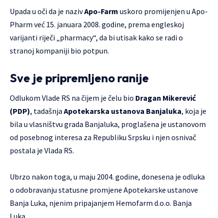
Upada u oči da je naziv
Apo-Farm
uskoro promijenjen u Apo-
Pharm već 15. januara 2008. godine, prema engleskoj
varijanti riječi „pharmacy“, da bi utisak kako se radi o
stranoj kompaniji bio potpun.
Sve je pripremljeno ranije
Odlukom Vlade RS na čijem je čelu bio
Dragan Mikerević
(PDP)
, tadašnja
Apotekarska ustanova Banjaluka
, koja je
bila u vlasništvu grada Banjaluka, proglašena je ustanovom
od posebnog interesa za Republiku Srpsku i njen osnivač
postala je Vlada RS.
Ubrzo nakon toga, u maju 2004. godine, donesena je odluka
o odobravanju statusne promjene Apotekarske ustanove
Banja Luka, njenim pripajanjem Hemofarm d.o.o. Banja
Luka.