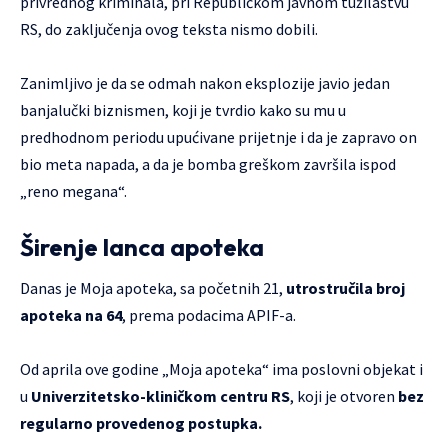
privrednog kriminala, pri Republičkom javnom tužilaštvu
RS, do zaključenja ovog teksta nismo dobili.
Zanimljivo je da se odmah nakon eksplozije javio jedan
banjalučki biznismen, koji je tvrdio kako su mu u
predhodnom periodu upućivane prijetnje i da je zapravo on
bio meta napada, a da je bomba greškom završila ispod
„reno megana“.
Širenje lanca apoteka
Danas je Moja apoteka, sa početnih 21,
utrostručila broj
apoteka na
64
, prema podacima APIF-a.
Od aprila ove godine „Moja apoteka“ ima poslovni objekat i
u
Univerzitetsko-kliničkom centru RS
, koji je otvoren
bez
regularno provedenog postupka.