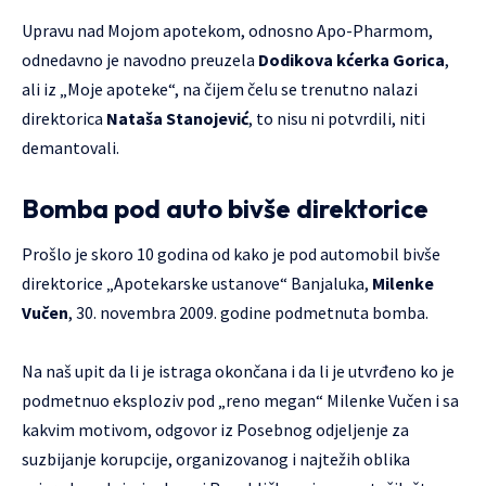
Upravu nad Mojom apotekom, odnosno Apo-Pharmom,
odnedavno je navodno preuzela
Dodikova kćerka Gorica
,
ali iz „Moje apoteke“, na čijem čelu se trenutno nalazi
direktorica
Nataša Stanojević
, to nisu ni potvrdili, niti
demantovali.
Bomba pod auto bivše direktorice
Prošlo je skoro 10 godina od kako je pod automobil bivše
direktorice „Apotekarske ustanove“ Banjaluka,
Milenke
Vučen
, 30. novembra 2009. godine podmetnuta bomba.
Na naš upit da li je istraga okončana i da li je utvrđeno ko je
podmetnuo eksploziv pod „reno megan“ Milenke Vučen i sa
kakvim motivom, odgovor iz Posebnog odjeljenje za
suzbijanje korupcije, organizovanog i najtežih oblika