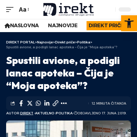
Aa
Op
NASLOVNA
NAJNOVIJE
DIREKT PRIČE
DIREKT PORTAL
>
Najnovije
>
Direkt priče
>
Politika
>
Spustili avione, a podigli lanac apoteka – Čija je “Moja apoteka”?
Spustili avione, a podigli
lanac apoteka – Čija je
“Moja apoteka”?
12 MINUTA ČITANJA
AUTOR:
DIREKT
AKTUELNO
POLITIKA
OBJAVLJENO 17. JUNA 2019.