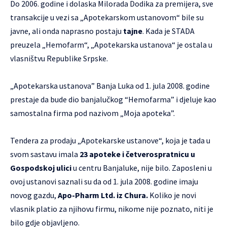
Do 2006. godine i dolaska Milorada Dodika za premijera, sve
transakcije u vezi sa „Apotekarskom ustanovom“ bile su
javne, ali onda naprasno postaju
tajne
. Kada je STADA
preuzela „Hemofarm“, „Apotekarska ustanova“ je ostala u
vlasništvu Republike Srpske.
„Apotekarska ustanova” Banja Luka od 1. jula 2008. godine
prestaje da bude dio banjalučkog “Hemofarma” i djeluje kao
samostalna firma pod nazivom „Moja apoteka”.
Tendera za prodaju „Apotekarske ustanove“, koja je tada u
svom sastavu imala
23 apoteke i četverospratnicu u
Gospodskoj ulici
u centru Banjaluke, nije bilo. Zaposleni u
ovoj ustanovi saznali su da od 1. jula 2008. godine imaju
novog gazdu,
Apo-Pharm Ltd. iz Chura.
Koliko je novi
vlasnik platio za njihovu firmu, nikome nije poznato, niti je
bilo gdje objavljeno.