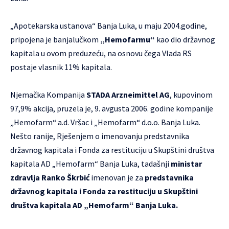
„Apotekarska ustanova“ Banja Luka, u maju 2004.godine,
pripojena je banjalučkom
„Hemofarmu“
kao dio državnog
kapitala u ovom preduzeću, na osnovu čega Vlada RS
postaje vlasnik 11% kapitala.
Njemačka Kompanija
STADA Arzneimittel AG
, kupovinom
97,9% akcija, pruzela je, 9. avgusta 2006. godine kompanije
„Hemofarm“ a.d. Vršac i „Hemofarm“ d.o.o. Banja Luka.
Nešto ranije, Rješenjem o imenovanju predstavnika
državnog kapitala i Fonda za restituciju u Skupštini društva
kapitala AD „Hemofarm“ Banja Luka, tadašnji
ministar
zdravlja Ranko Škrbić
imenovan je za
predstavnika
državnog kapitala i Fonda za restituciju u Skupštini
društva kapitala AD „Hemofarm“ Banja Luka.