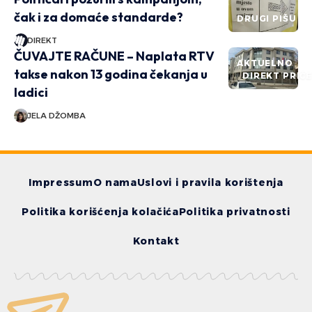
čak i za domaće standarde?
DRUGI PIŠU
DIREKT
ČUVAJTE RAČUNE – Naplata RTV
AKTUELNO
takse nakon 13 godina čekanja u
DIREKT PRIČ
ladici
JELA DŽOMBA
Impressum
O nama
Uslovi i pravila korištenja
Politika korišćenja kolačića
Politika privatnosti
Kontakt