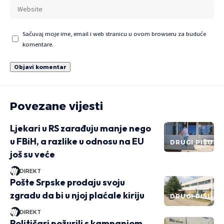
Sačuvaj moje ime, email i web stranicu u ovom browseru za buduće
komentare.
Povezane vijesti
Ljekari u RS zarađuju manje nego
u FBiH, a razlike u odnosu na EU
DRUGI PIŠU
još su veće
DIREKT
Pošte Srpske prodaju svoju
zgradu da bi u njoj plaćale kiriju
DRUGI PIŠU
DIREKT
Političari požurili s kampanjom,