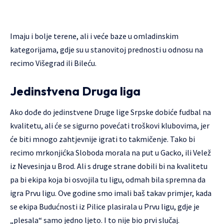
Imaju i bolje terene, ali i veće baze u omladinskim
kategorijama, gdje su u stanovitoj prednosti u odnosu na
recimo Višegrad ili Bileću.
Jedinstvena Druga liga
Ako dođe do jedinstvene Druge lige Srpske dobiće fudbal na
kvalitetu, ali će se sigurno povećati troškovi klubovima, jer
će biti mnogo zahtjevnije igrati to takmičenje. Tako bi
recimo mrkonjićka Sloboda morala na put u Gacko, ili Velež
iz Nevesinja u Brod. Ali s druge strane dobili bi na kvalitetu
pa bi ekipa koja bi osvojila tu ligu, odmah bila spremna da
igra Prvu ligu. Ove godine smo imali baš takav primjer, kada
se ekipa Budućnosti iz Pilice plasirala u Prvu ligu, gdje je
„plesala“ samo jedno ljeto. I to nije bio prvi slučaj.