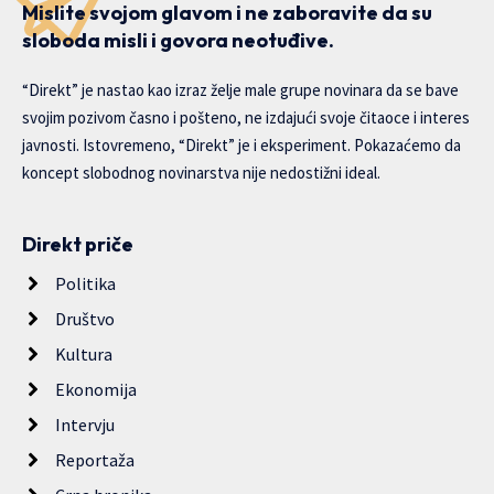
Mislite svojom glavom i ne zaboravite da su
sloboda misli i govora neotuđive.
“Direkt” je nastao kao izraz želje male grupe novinara da se bave
svojim pozivom časno i pošteno, ne izdajući svoje čitaoce i interes
javnosti. Istovremeno, “Direkt” je i eksperiment. Pokazaćemo da
koncept slobodnog novinarstva nije nedostižni ideal.
Direkt priče
Politika
Društvo
Kultura
Ekonomija
Intervju
Reportaža