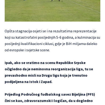
Opšta stagnacija osjeti se i na rezultatima reprezentacije
koji su katastrofalni posljednjih 5-6 godina, a kulminacija su
posljednji kvalifikacioni ciklusi, gdje je BiH miljama daleko
od evropske i svjetske scene.
Ipak, ako se vratimo na scenu Republike Srpske
očigledno da je neminovna reorganizacija liga, tu se
prevashodno misli na Drugu ligu koja je trenutno
podijeljena na Istok i Zapad.
Prijedlog Područnog fudbalskog savez Bijeljina (PFS)
čini se kao, zdravorazumski i logičan, da u dogledno