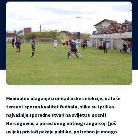
Minimalno ulaganje u omladinske selekcije, uz loše
terene i sporan kvalitet fudbala, slika su i prilika
najvažnije sporedne stvari na svijetu u Bosni i
Hercegovini, a pored onog elitnog ranga koji (još
uvijek) privlači pažnju publike, potrebno je mnogo