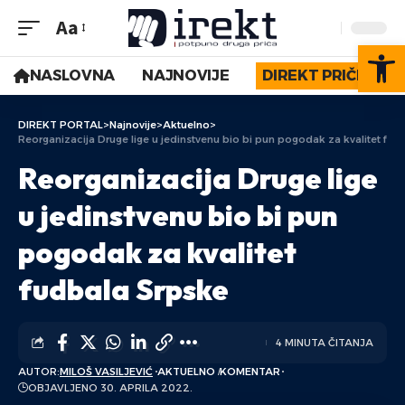
Aa
Op
NASLOVNA
NAJNOVIJE
DIREKT PRIČE
DIREKT PORTAL
>
Najnovije
>
Aktuelno
>
Reorganizacija Druge lige u jedinstvenu bio bi pun pogodak za kvalitet fud
Reorganizacija Druge lige
u jedinstvenu bio bi pun
pogodak za kvalitet
fudbala Srpske
4 MINUTA ČITANJA
AUTOR:
MILOŠ VASILJEVIĆ
AKTUELNO
KOMENTAR
OBJAVLJENO 30. APRILA 2022.