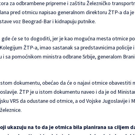
ektora za odbrambene pripreme i zaštitu Železničko transpor
ana pred otmicu napisao generalnom direktoru ŽTP-a da je 
ustave voz Beograd-Bar i kidnapuju putnike.
 i gde će se to dogoditi, jer je kao mogućna mesta otmice p
Kolegijum ŽTP-a, imao sastanak sa predstavnicima policije i
ju i sa pomoćnikom ministra odbrane Srbije, generalom Bran
 istom dokumentu, obećao da će o najavi otmice obavestiti 
goslavije. ŽTP je u istom dokumentu naveo i da je od Minista
 vojsku VRS da odustane od otmice, a od Vojske Jugoslavije 
železnice.
ji ukazuju na to da je otmica bila planirana sa ciljem d