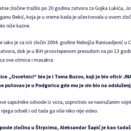
ratne zločine tražilo po 20 godina zatvora za Gojka Lukića, J
raganu Đekić, koja je u vreme kada je učestvovala u ovom zloči
plo niže kazne.
 iako je za isti zločin 2004. godine Nebojša Ranisavljević u
zatvora, dok je u BiH prvostepenom presudom na po 13 god
aca ove otmice i masakra.
ce „Osvetnici“ bio je i Toma Buzov, koji je bio oficir JNA
e putovao je u Podgoricu gde mu je sin bio na odsluženj
ve saputnike odvode iz voza, usprotivio se naoružanim vojnic
 njega odveli i od tada ga više niko nije video.
posle zločina u Štrpcima, Aleksandar Šapić je kao tada