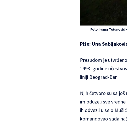
Foto: Ivana Tutunović 
Piše: Una Sabljakovi
Presudom je utvrđeno 
1993. godine učestvova
liniji Beograd-Bar.
Njih četvoro su sa još
im oduzeli sve vredne 
ih odvezli u selo Mušić
komandovao sada haški 