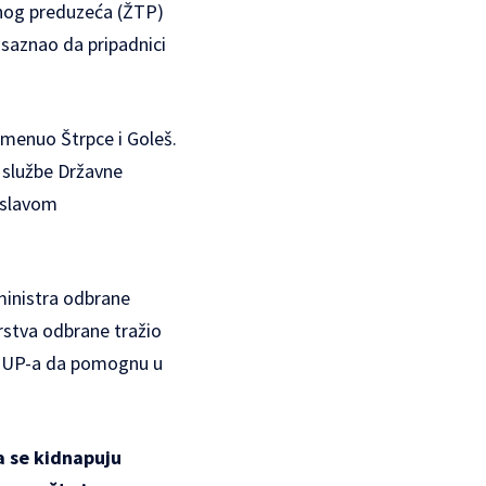
tnog preduzeća (ŽTP)
saznao da pripadnici
omenuo Štrpce i Goleš.
 službe Državne
islavom
ministra odbrane
rstva odbrane tražio
i MUP-a da pomognu u
a se kidnapuju