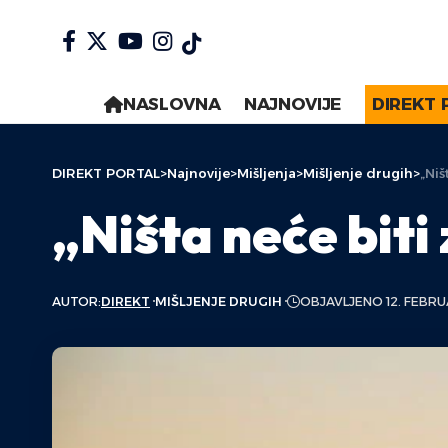
NASLOVNA
NAJNOVIJE
DIREKT 
DIREKT PORTAL
>
Najnovije
>
Mišljenja
>
Mišljenje drugih
>
„Niš
„Ništa neće bit
AUTOR:
DIREKT
MIŠLJENJE DRUGIH
OBJAVLJENO 12. FEBRU