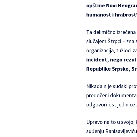
opštine Novi Beogra
humanost i hrabrost“
Ta delimično izrečena 
slučajem Štrpci – zna s
organizacija, tužioci 
incident, nego rezul
Republike Srpske, Srb
Nikada nije sudski pro
predočeni dokumenta i 
odgovornost jedinice 
Upravo na to u svojoj
suđenju Ranisavljević