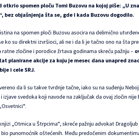
d otkrio spomen ploču Tomi Buzovu na kojoj piše: „U zn
, bez objašnjenja šta se, gde i kada Buzovu dogodilo.
istina na spomen ploči Buzovu asocira na delimično utvrđene 
e ko su direktni izvršioci, ali ne i da li je tačno ono na šta pr
za ratne zločine i porodice žrtava godinama skreću pažnju –
o
tat planirane akcije za koju je mesec dana unapred znao 
ije i cele SRJ.
vereno da li su takve tvrdnje tačne, iako su na suđenju Neboj
izjave svedoka koji navode na zaključak da ovaj zločin nije b
„Osvetnici“.
knjizi
„Otmica u Štrpcima“, skreće pažnju advokat Dragoljub T
u bio punomoćnik oštećenih. Među predočenim dokumentima j