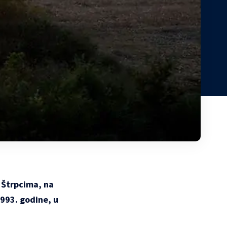
 Štrpcima, na
1993. godine, u