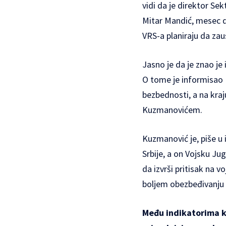
vidi da je direktor S
Mitar Mandić, mesec d
VRS-a planiraju da za
Jasno je da je znao je
O tome je informisao 
bezbednosti, a na kra
Kuzmanovićem.
Kuzmanović je, piše u
Srbije, a on Vojsku Ju
da izvrši pritisak na
boljem obezbeđivanju 
Među indikatorima ko