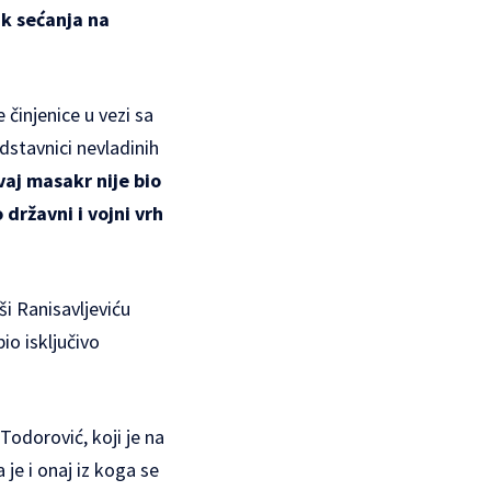
ak sećanja na
činjenice u vezi sa
edstavnici nevladinih
vaj masakr nije bio
državni i vojni vrh
ši Ranisavljeviću
io isključivo
odorović, koji je na
e i onaj iz koga se