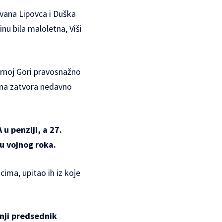
ovana Lipovca i Duška
nu bila maloletna, Viši
 Crnoj Gori pravosnažno
ina zatvora nedavno
 u penziji, a 27.
u vojnog roka.
ima, upitao ih iz koje
šnji predsednik