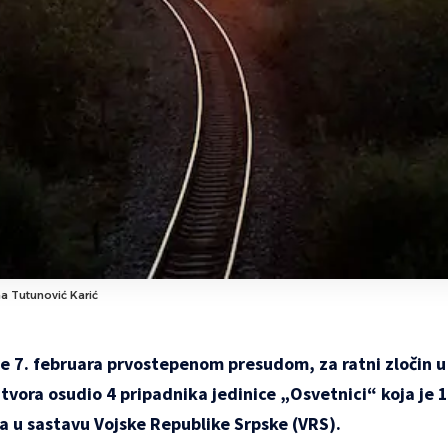
na Tutunović Karić
je 7. februara prvostepenom presudom, za ratni zločin u
vora osudio 4 pripadnika jedinice „Osvetnici“ koja je 
la u sastavu Vojske Republike Srpske (VRS).