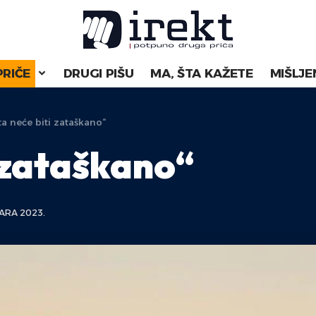
PRIČE
DRUGI PIŠU
MA, ŠTA KAŽETE
MIŠLJE
ta neće biti zataškano“
i zataškano“
ARA 2023.