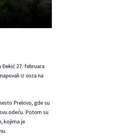
 Đekić 27. februara
napovali iz voza na
 mesto Prelovo, gde su
vo svu odeću. Potom su
e, kojima je
nu.