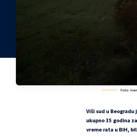
Foto: Iva
Viši sud u Beogradu 
ukupno 35 godina zat
vreme rata u BiH, bi