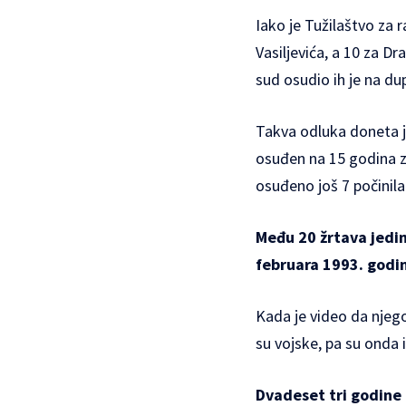
Iako je Tužilaštvo za 
Vasiljevića, a 10 za D
sud osudio ih je na du
Takva odluka doneta je
osuđen na 15 godina 
osuđeno još 7 počinil
Među 20 žrtava jedini
februara 1993. godin
Kada je video da njego
su vojske, pa su onda i
Dvadeset tri godine 