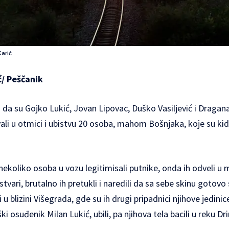
Karić
ć/
Peščanik
da su Gojko Lukić, Jovan Lipovac, Duško Vasiljević i Dragana
li u otmici i ubistvu 20 osoba, mahom Bošnjaka, koje su kid
 nekoliko osoba u vozu legitimisali putnike, onda ih odveli u
stvari, brutalno ih pretukli i naredili da sa sebe skinu goto
i u blizini Višegrada, gde su ih drugi pripadnici njihove jedinic
osuđenik Milan Lukić, ubili, pa njihova tela bacili u reku Dri