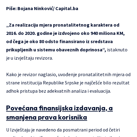
Piše: Bojana Ninković/
Capital.ba
„Za realizaciju mjera pronatalitetnog karaktera od
2016. do 2020. godine je izdvojeno oko 940 miliona KM,
od čega je oko 80 odsto finansirano iz sredstava
prikupljenih u sistemu obaveznih doprinosa“,
istaknuto
je u izvještaju revizora.
Kako je revizor naglasio, uvođenje pronatalitetnih mjera od
strane institucija Republike Srpske je najčešće bilo rezultat
adhok pristupa bez adekvatnih analiza i evaluacija.
Povećana finansijska izdavanja, a
smanjena prava korisnika
U Izvještaju je navedeno da posmatrani period od četiri