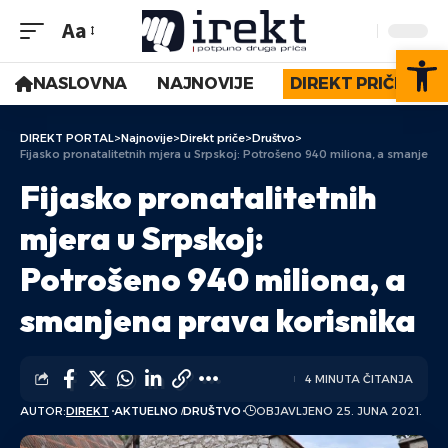
Aa
Op
NASLOVNA
NAJNOVIJE
DIREKT PRIČE
DIREKT PORTAL
>
Najnovije
>
Direkt priče
>
Društvo
>
Fijasko pronatalitetnih mjera u Srpskoj: Potrošeno 940 miliona, a smanjena 
Fijasko pronatalitetnih
mjera u Srpskoj:
Potrošeno 940 miliona, a
smanjena prava korisnika
4 MINUTA ČITANJA
AUTOR:
DIREKT
AKTUELNO
DRUŠTVO
OBJAVLJENO 25. JUNA 2021.