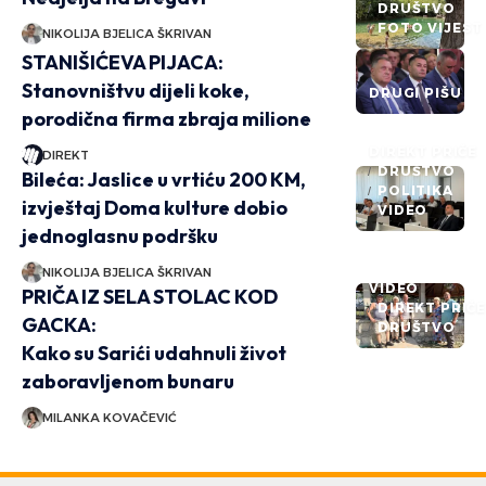
DRUŠTVO
FOTO VIJEST
NIKOLIJA BJELICA ŠKRIVAN
STANIŠIĆEVA PIJACA:
Stanovništvu dijeli koke,
DRUGI PIŠU
porodična firma zbraja milione
DIREKT PRIČE
DIREKT
DRUŠTVO
Bileća: Jaslice u vrtiću 200 KM,
POLITIKA
izvještaj Doma kulture dobio
VIDEO
jednoglasnu podršku
NIKOLIJA BJELICA ŠKRIVAN
VIDEO
PRIČA IZ SELA STOLAC KOD
DIREKT PRIČ
GACKA:
DRUŠTVO
Kako su Sarići udahnuli život
zaboravljenom bunaru
MILANKA KOVAČEVIĆ