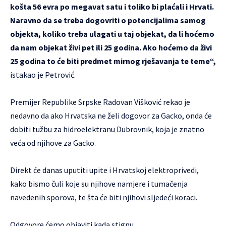
košta 56 evra po megavat satu i toliko bi plaćali i Hrvati.
Naravno da se treba dogovriti o potencijalima samog
objekta, koliko treba ulagati u taj objekat, da li hoćemo
da nam objekat živi pet ili 25 godina. Ako hoćemo da živi
25 godina to će biti predmet mirnog rješavanja te teme“,
istakao je Petrović.
Premijer Republike Srpske Radovan Višković rekao je
nedavno da ako Hrvatska ne želi dogovor za Gacko, onda će
dobiti tužbu za hidroelektranu Dubrovnik, koja je znatno
veća od njihove za Gacko.
Direkt će danas uputiti upite i Hrvatskoj elektroprivedi,
kako bismo čuli koje su njihove namjere i tumačenja
navedenih sporova, te šta će biti njihovi sljedeći koraci.
Odgovore ćemo objaviti kada stignu.