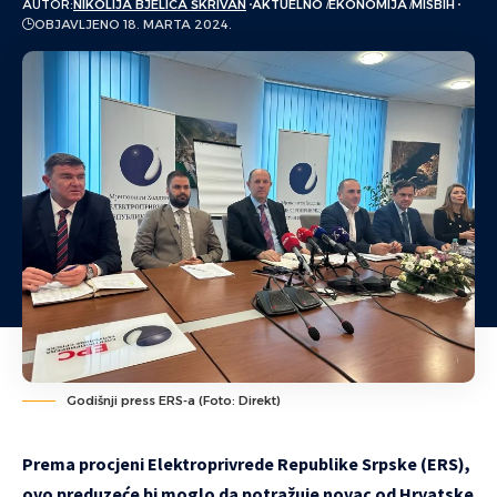
AUTOR:
NIKOLIJA BJELICA ŠKRIVAN
AKTUELNO
EKONOMIJA
MISBIH
OBJAVLJENO 18. MARTA 2024.
Godišnji press ERS-a (Foto: Direkt)
Prema procjeni Elektroprivrede Republike Srpske (ERS),
ovo preduzeće bi moglo da potražuje novac od Hrvatske