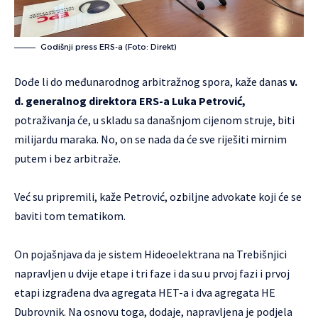
Godišnji press ERS-a (Foto: Direkt)
Dođe li do međunarodnog arbitražnog spora, kaže danas
v.
d. generalnog direktora ERS-a Luka Petrović,
potraživanja će, u skladu sa današnjom cijenom struje, biti
milijardu maraka. No, on se nada da će sve riješiti mirnim
putem i bez arbitraže.
Već su pripremili, kaže Petrović, ozbiljne advokate koji će se
baviti tom tematikom.
On pojašnjava da je sistem Hideoelektrana na Trebišnjici
napravljen u dvije etape i tri faze i da su u prvoj fazi i prvoj
etapi izgrađena dva agregata HET-a i dva agregata HE
Dubrovnik. Na osnovu toga, dodaje, napravljena je podjela