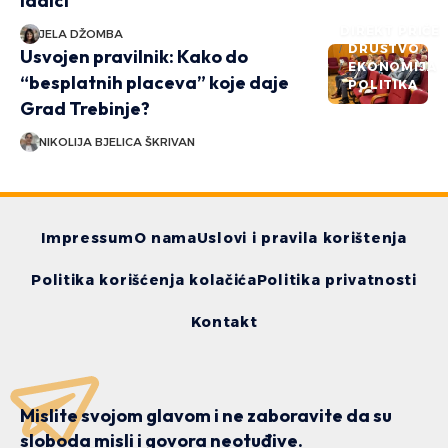
ladici
DIREKT PRIČE
JELA DŽOMBA
DRUŠTVO
Usvojen pravilnik: Kako do
EKONOMIJA
“besplatnih placeva” koje daje
POLITIKA
Grad Trebinje?
NIKOLIJA BJELICA ŠKRIVAN
Impressum
O nama
Uslovi i pravila korištenja
Politika korišćenja kolačića
Politika privatnosti
Kontakt
Mislite svojom glavom i ne zaboravite da su
sloboda misli i govora neotuđive.