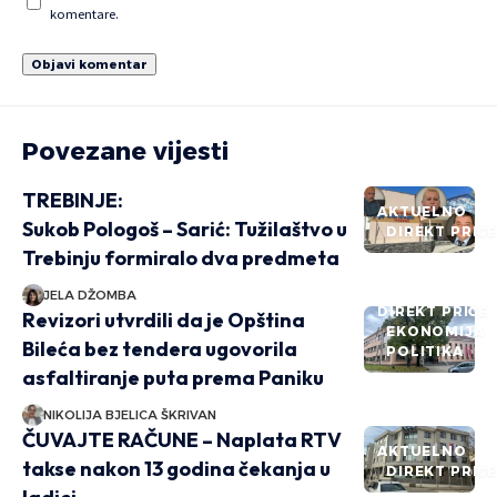
komentare.
Povezane vijesti
TREBINJE:
AKTUELNO
Sukob Pologoš – Sarić: Tužilaštvo u
DIREKT PRIČ
Trebinju formiralo dva predmeta
JELA DŽOMBA
DIREKT PRIČE
Revizori utvrdili da je Opština
EKONOMIJA
Bileća bez tendera ugovorila
POLITIKA
asfaltiranje puta prema Paniku
NIKOLIJA BJELICA ŠKRIVAN
ČUVAJTE RAČUNE – Naplata RTV
AKTUELNO
takse nakon 13 godina čekanja u
DIREKT PRIČ