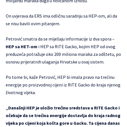
milijardu maraka duga u novčanom iznosu.
On uvjerava da ERS ima odličnu saradnju sa HEP-om, ali da
se nisu bavili ovim pitanjem.
Petrović smatra da se miješaju informacije iz dva spora –
HEP sa HET-om
i HEP sa RiTE Gacko, kojim HEP od ovog
preduzeća potražuje oko 200 miliona maraka za odštetu, po
osnovu prijeratnih ulaganja Hrvatske u ovaj sistem.
Po tome bi, kaže Petrović, HEP bi imala pravo na trećinu
energije po proizvodnoj cijeni iz RiTE Gacko do kraja njenog
životnog vijeka.
„Današnji HEP je uložio trećinu sredstava u RiTE Gacko i
očekuje da se trećina energije dostavlja do kraja radnog
vijeka po cijeni koja košta gore u Gacku. Ta cijena danas