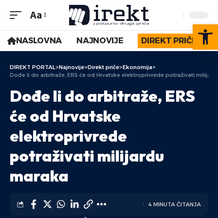
Aa
Op
NASLOVNA
NAJNOVIJE
DIREKT PRIČE
DIREKT PORTAL
>
Najnovije
>
Direkt priče
>
Ekonomija
>
Dođe li do arbitraže, ERS će od Hrvatske elektroprivrede potraživati milijar
Dođe li do arbitraže, ERS
će od Hrvatske
elektroprivrede
potraživati milijardu
maraka
4 MINUTA ČITANJA