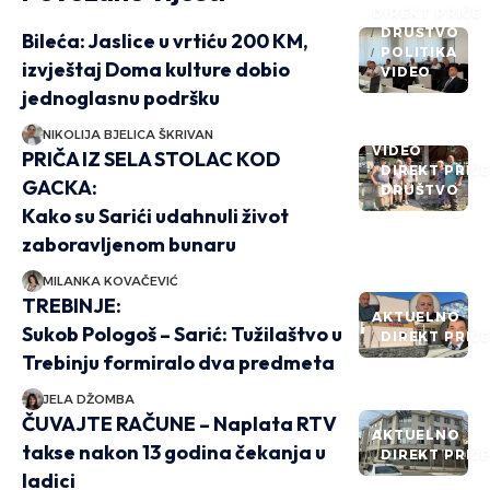
DIREKT PRIČE
DRUŠTVO
Bileća: Jaslice u vrtiću 200 KM,
POLITIKA
izvještaj Doma kulture dobio
VIDEO
jednoglasnu podršku
NIKOLIJA BJELICA ŠKRIVAN
VIDEO
PRIČA IZ SELA STOLAC KOD
DIREKT PRIČ
GACKA:
DRUŠTVO
Kako su Sarići udahnuli život
zaboravljenom bunaru
MILANKA KOVAČEVIĆ
TREBINJE:
AKTUELNO
Sukob Pologoš – Sarić: Tužilaštvo u
DIREKT PRIČ
Trebinju formiralo dva predmeta
JELA DŽOMBA
ČUVAJTE RAČUNE – Naplata RTV
AKTUELNO
takse nakon 13 godina čekanja u
DIREKT PRIČ
ladici