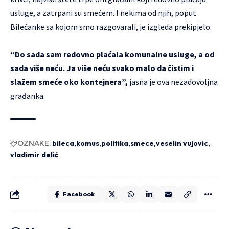
usluge, a zatrpani su smećem.
I nekima od njih, poput
Bilećanke sa kojom smo razgovarali, je izgleda prekipjelo.
“Do sada sam redovno plaćala komunalne usluge, a od
sada više neću. Ja više neću svako malo da čistim i
slažem smeće oko kontejnera”,
jasna je ova nezadovoljna
građanka.
OZNAKE:
bileca
komus
politika
smece
veselin vujovic
vladimir delić
Facebook