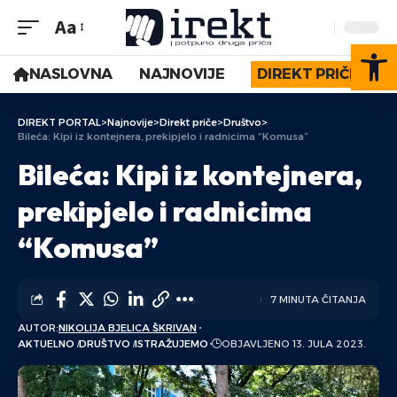
Aa
Op
NASLOVNA
NAJNOVIJE
DIREKT PRIČE
DIREKT PORTAL
>
Najnovije
>
Direkt priče
>
Društvo
>
Bileća: Kipi iz kontejnera, prekipjelo i radnicima “Komusa”
Bileća: Kipi iz kontejnera,
prekipjelo i radnicima
“Komusa”
7 MINUTA ČITANJA
AUTOR:
NIKOLIJA BJELICA ŠKRIVAN
AKTUELNO
DRUŠTVO
ISTRAŽUJEMO
OBJAVLJENO 13. JULA 2023.