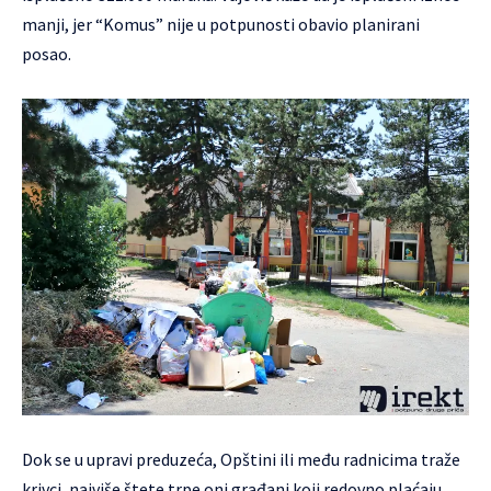
manji, jer “Komus” nije u potpunosti obavio planirani
posao.
Dok se u upravi preduzeća, Opštini ili među radnicima traže
krivci, najviše štete trpe oni građani koji redovno plaćaju