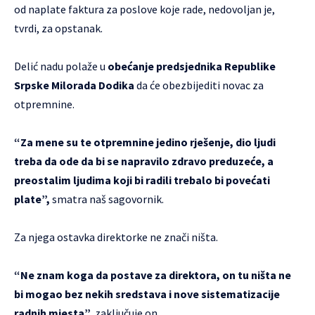
od naplate faktura za poslove koje rade, nedovoljan je,
tvrdi, za opstanak.
Delić nadu polaže u
obećanje predsjednika Republike
Srpske Milorada Dodika
da će obezbijediti novac za
otpremnine.
“Za mene su te otpremnine jedino rješenje, dio ljudi
treba da ode da bi se napravilo zdravo preduzeće, a
preostalim ljudima koji bi radili trebalo bi povećati
plate”,
smatra naš sagovornik.
Za njega ostavka direktorke ne znači ništa.
“Ne znam koga da postave za direktora, on tu ništa ne
bi mogao bez nekih sredstava i nove sistematizacije
radnih mjesta”,
zaključuje on.