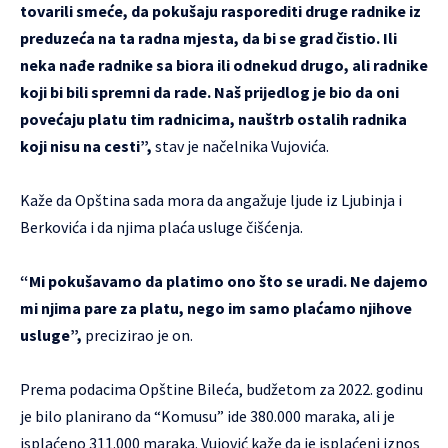
tovarili smeće, da pokušaju rasporediti druge radnike iz
preduzeća na ta radna mjesta, da bi se grad čistio. Ili
neka nađe radnike sa biora ili odnekud drugo, ali radnike
koji bi bili spremni da rade. Naš prijedlog je bio da oni
povećaju platu tim radnicima, nauštrb ostalih radnika
koji nisu na cesti”,
stav je načelnika Vujovića.
Kaže da Opština sada mora da angažuje ljude iz Ljubinja i
Berkovića i da njima plaća usluge čišćenja.
“Mi pokušavamo da platimo ono što se uradi. Ne dajemo
mi njima pare za platu, nego im samo plaćamo njihove
usluge”,
precizirao je on.
Prema podacima Opštine Bileća, budžetom za 2022. godinu
je bilo planirano da “Komusu” ide 380.000 maraka, ali je
isplaćeno 311.000 maraka. Vujović kaže da je isplaćeni iznos