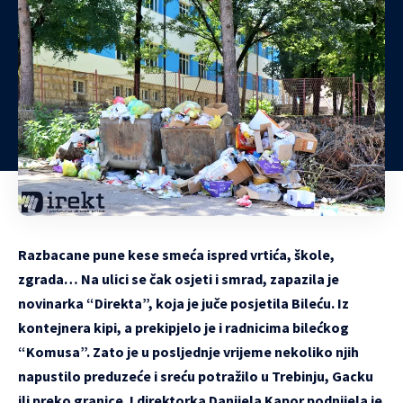
Razbacane pune kese smeća ispred vrtića, škole,
zgrada… Na ulici se čak osjeti i smrad, zapazila je
novinarka “Direkta”, koja je juče posjetila Bileću. Iz
kontejnera kipi, a prekipjelo je i radnicima bilećkog
“Komusa”. Zato je u posljednje vrijeme nekoliko njih
napustilo preduzeće i sreću potražilo u Trebinju, Gacku
ili preko granice. I direktorka Danijela Kapor podnijela je