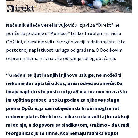
Načelnik Bileće Veselin Vujović
u izjavi za “Direkt” ne
poriče da je stanje u “Komusu” teško. Problem ne vidi u
Opštini, a rješenje vidi u reorganizaciji radnih mjesta i sto
postotnoj naplativosti usluga od građana.
O Dodikovim
otpremninama ne zna više od ranije datog obećanja.
“Građani su ljuti na njih i njihove usluge, ne možeš ti
nekome da naplatiš odvoz, a nisi odvezao smeće. Da
imaju naplatu sto posto od građana i uz ovo novca što
im Opština prebaci u toku godine za njihove usluge
prema Opštini, ja sam ubijeđen da bi oni mogli imati
redovne plate. Direktorka nikako da uradi taj korak koji
mi od nje, u dogovoru sa sindikatom, tražimo – da uradi
reorganizaciju te firme. Ako nemaju radnika koji bi