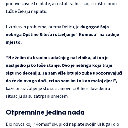
ponovo kasne tri plate, a i ostali radnici koji su ušli u proces
tužbe čekaju naplatu.
Uzrok svih problema, prema Deliću, je
dugogodišnja
nebriga Opštine Bileća i stavljanje “Komusa” na zadnje
mjesto.
“Ne želim da branim sadašnjeg načelnika, ali on je
naslijedio jako loše stanje. Ovo je nebriga koja traje
sigurno deceniju. Ja sam više istupio zube upozoravajući
da će do ovoga doći, crtao sam im to kao maloj djeci”,
kaže on uz žaljenje što su stanovnici Bileće dovedeni u
situaciju da su zatrpani smećem.
Otpremnine jedina nada
Dio novca koji “Komus” skupi od naplate svojih usluga i dio