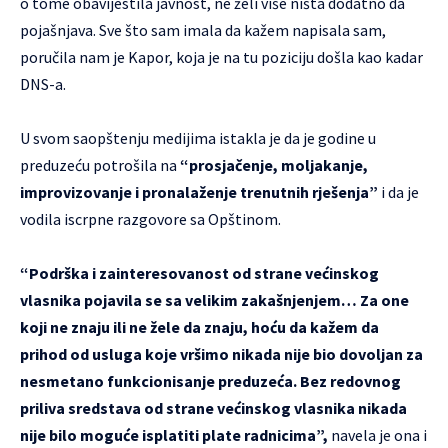
o tome obavijestila javnost, ne želi više ništa dodatno da
pojašnjava. Sve što sam imala da kažem napisala sam,
poručila nam je Kapor, koja je na tu poziciju došla kao kadar
DNS-a.
U svom saopštenju medijima istakla je da je godine u
preduzeću potrošila na
“prosjačenje, moljakanje,
improvizovanje i pronalaženje trenutnih rješenja”
i da je
vodila iscrpne razgovore sa Opštinom.
“Podrška i zainteresovanost od strane većinskog
vlasnika pojavila se sa velikim zakašnjenjem… Za one
koji ne znaju ili ne žele da znaju, hoću da kažem da
prihod od usluga koje vršimo nikada nije bio dovoljan za
nesmetano funkcionisanje preduzeća. Bez redovnog
priliva sredstava od strane većinskog vlasnika nikada
nije bilo moguće isplatiti plate radnicima”,
navela je ona i